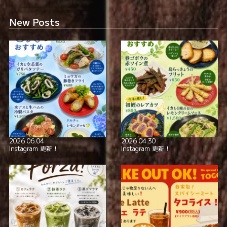
全席喫煙可
smoking_rooms
New Posts
本格イタリアン！
極上の美酒と
2026.06.04
2026.04.30
Instagram 更新！
Instagram 更新！