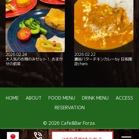
2026.02.24
2026.02.22
大人気のお得のみセット！ おまか
濃旨バターチキンカレーby 日祝限
せの前菜…
定charo
HOME
ABOUT
FOOD MENU
DRINK MENU
ACCESS
RESERVATION
© 2026 Cafe&Bar Forza.
phone_in_talk