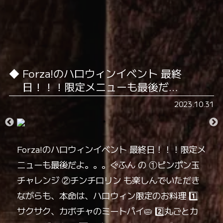
Forza!のハロウィンイベント 最終
日！！！限定メニューも最後だ…
2023.10.31
Forza!のハロウィンイベント 最終日！！！限定メ
ニューも最後だよ。。。ぐふん の ①ピンポン玉
チャレンジ ②チンチロリン も楽しんでいただき
ながらも、本命は、ハロウィン限定のお料理️ 1️⃣
サクサク、カボチャのミートパイ🥧 2️⃣丸ごと️カ