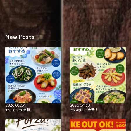
全席喫煙可
smoking_rooms
本格イタリアン！
極上の美酒と
New Posts
2026.06.04
2026.04.30
Instagram 更新！
Instagram 更新！