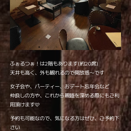
ふぉるつぁ！は2階もあります️(約20席)
天井も高く、外も観れるので開放感〜です
女子会や、パーティー、おデート忘年会など
仲良しの方や、これから親睦を深める際にもご利
用頂けます🩷
予約も可能なので、気になる方はぜひ、ご予約下
さい