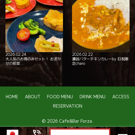
2026.02.24
2026.02.22
大人気のお得のみセット！ おまか
濃旨バターチキンカレーby 日祝限
せの前菜…
定charo
HOME
ABOUT
FOOD MENU
DRINK MENU
ACCESS
RESERVATION
© 2026 Cafe&Bar Forza.
phone_in_talk