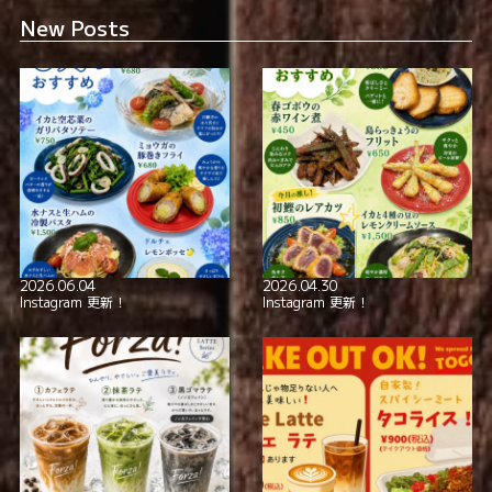
全席喫煙可
New Posts
smoking_rooms
本格イタリアン！
極上の美酒と
2026.06.04
2026.04.30
Instagram 更新！
Instagram 更新！