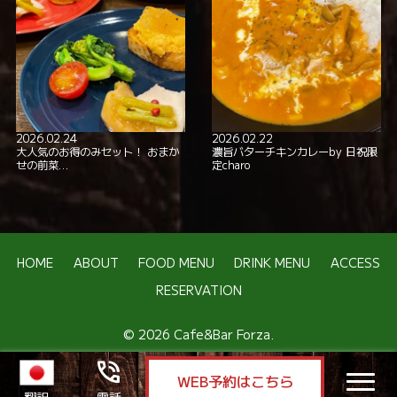
2026.02.24
2026.02.22
大人気のお得のみセット！ おまか
濃旨バターチキンカレーby 日祝限
せの前菜…
定charo
HOME
ABOUT
FOOD MENU
DRINK MENU
ACCESS
RESERVATION
© 2026 Cafe&Bar Forza.
phone_in_talk
WEB予約はこちら
nav
翻訳
電話