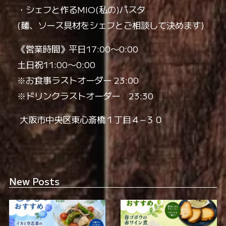
・シェフと作るMIO(私の)パスタ
全席喫煙可
smoking_rooms
(麺、ソース具材をシェフとご相談して決めます)
《営業時間》平日17:00〜0:00
本格イタリアン！
極上の美酒と
土日祝11:00〜0:00
※お食事ラストオーダー 23:00
※ドリンクラストオーダー 23:30
️ 大阪市中央区東心斎橋１丁目４−３０
New Posts