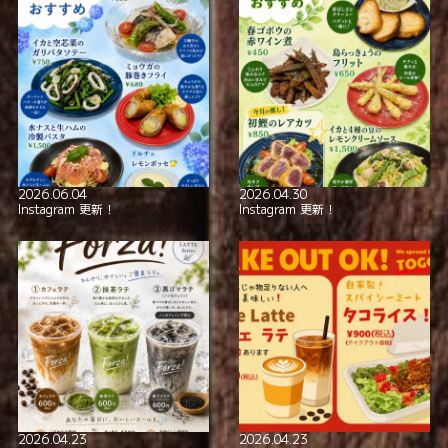
全席喫煙可
smoking_rooms
本格イタリアン！
極上の美酒と
2026.06.04
2026.04.30
Instagram 更新！
Instagram 更新！
2026.04.23
2026.04.23