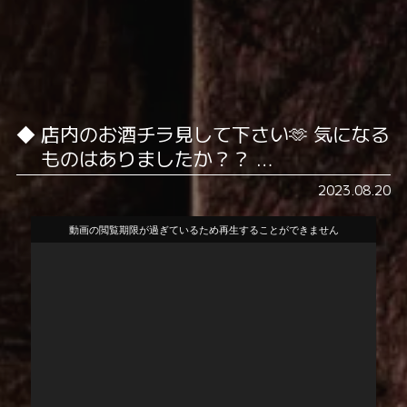
店内のお酒チラ見して下さい🫶 気になる
ものはありましたか？？ …
2023.08.20
動
画
プ
レ
ー
ヤ
ー