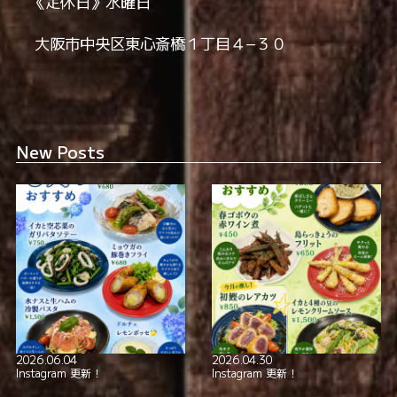
《定休日》水曜日
全席喫煙可
smoking_rooms
️ 大阪市中央区東心斎橋１丁目４−３０
本格イタリアン！
極上の美酒と
New Posts
2026.06.04
2026.04.30
Instagram 更新！
Instagram 更新！