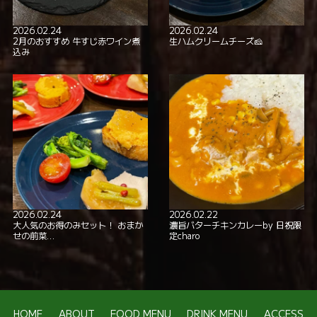
2026.02.24
2026.02.24
2月のおすすめ 牛すじ赤ワイン煮
生ハムクリームチーズ🧀
込み
2026.02.24
2026.02.22
大人気のお得のみセット！ おまか
濃旨バターチキンカレーby 日祝限
せの前菜…
定charo
HOME
ABOUT
FOOD MENU
DRINK MENU
ACCESS